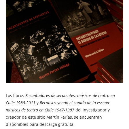
Los libros
Encantadores de serpientes: músicos de teatro en
Chile 1988-2011
y
Reconstruyendo el sonido de la escena:
músicos de teatro en Chile 1947-1987
del investigador y
creador de este sitio Martín Farías, se encuentran
disponibles para descarga gratuita.