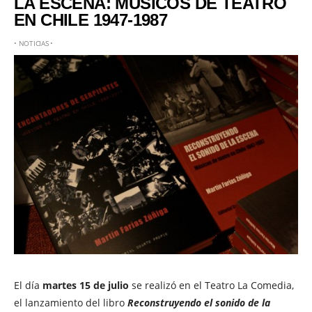
LA ESCENA: MÚSICOS DE TEATRO
EN CHILE 1947-1987
•
NOTICIAS
•
El día
martes 15 de julio
se realizó en el Teatro La Comedia,
el lanzamiento del libro
Reconstruyendo el sonido de la