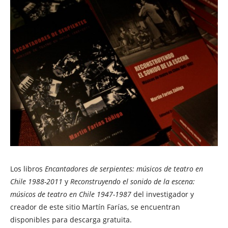
Los libros
Encantadores de serpientes: músicos de teatro en
Chile 1988-2011
y
Reconstruyendo el sonido de la escena:
músicos de teatro en Chile 1947-1987
del investigador y
creador de este sitio Martín Farías, se encuentran
disponibles para descarga gratuita.