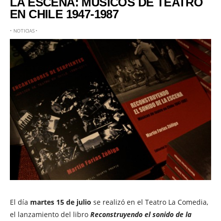
LA ESCENA: MÚSICOS DE TEATRO
EN CHILE 1947-1987
•
NOTICIAS
•
El día
martes 15 de julio
se realizó en el Teatro La Comedia,
el lanzamiento del libro
Reconstruyendo el sonido de la