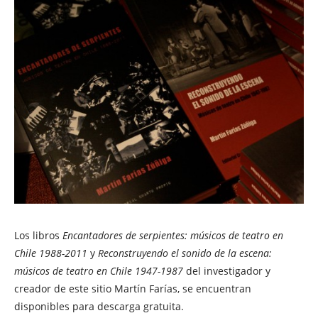
Los libros
Encantadores de serpientes: músicos de teatro en
Chile 1988-2011
y
Reconstruyendo el sonido de la escena:
músicos de teatro en Chile 1947-1987
del investigador y
creador de este sitio Martín Farías, se encuentran
disponibles para descarga gratuita.