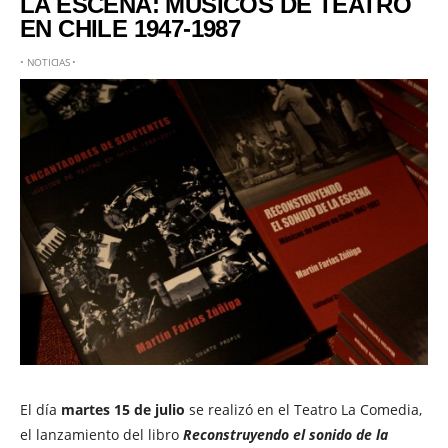
LA ESCENA: MÚSICOS DE TEATRO
EN CHILE 1947-1987
•
NOTICIAS
•
El día
martes 15 de julio
se realizó en el Teatro La Comedia,
el lanzamiento del libro
Reconstruyendo el sonido de la