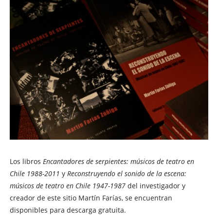
Los libros
Encantadores de serpientes: músicos de teatro en
Chile 1988-2011
y
Reconstruyendo el sonido de la escena:
músicos de teatro en Chile 1947-1987
del investigador y
creador de este sitio Martín Farías, se encuentran
disponibles para descarga gratuita.