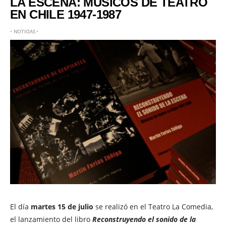
LA ESCENA: MÚSICOS DE TEATRO
EN CHILE 1947-1987
•
NOTICIAS
•
El día
martes 15 de julio
se realizó en el Teatro La Comedia,
el lanzamiento del libro
Reconstruyendo el sonido de la