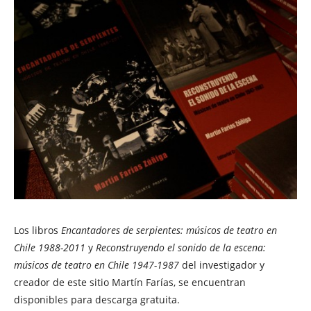
Los libros
Encantadores de serpientes: músicos de teatro en
Chile 1988-2011
y
Reconstruyendo el sonido de la escena:
músicos de teatro en Chile 1947-1987
del investigador y
creador de este sitio Martín Farías, se encuentran
disponibles para descarga gratuita.