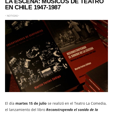
LA ESCENA: MÚSICOS DE TEATRO
EN CHILE 1947-1987
•
NOTICIAS
•
El día
martes 15 de julio
se realizó en el Teatro La Comedia,
el lanzamiento del libro
Reconstruyendo el sonido de la