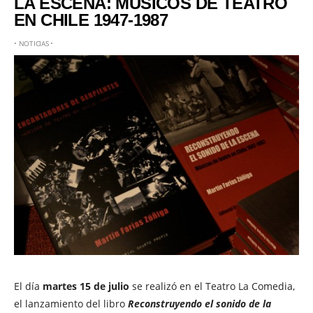
LA ESCENA: MÚSICOS DE TEATRO
EN CHILE 1947-1987
•
NOTICIAS
•
El día
martes 15 de julio
se realizó en el Teatro La Comedia,
el lanzamiento del libro
Reconstruyendo el sonido de la