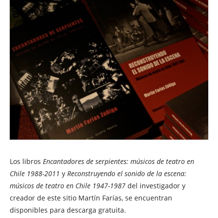
Los libros
Encantadores de serpientes: músicos de teatro en
Chile 1988-2011
y
Reconstruyendo el sonido de la escena:
músicos de teatro en Chile 1947-1987
del investigador y
creador de este sitio Martín Farías, se encuentran
disponibles para descarga gratuita.