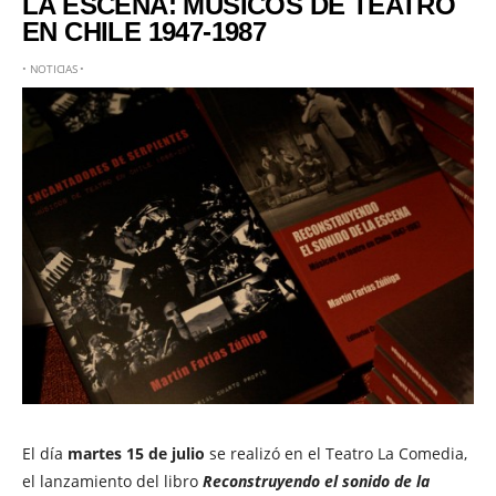
LA ESCENA: MÚSICOS DE TEATRO
EN CHILE 1947-1987
•
NOTICIAS
•
El día
martes 15 de julio
se realizó en el Teatro La Comedia,
el lanzamiento del libro
Reconstruyendo el sonido de la