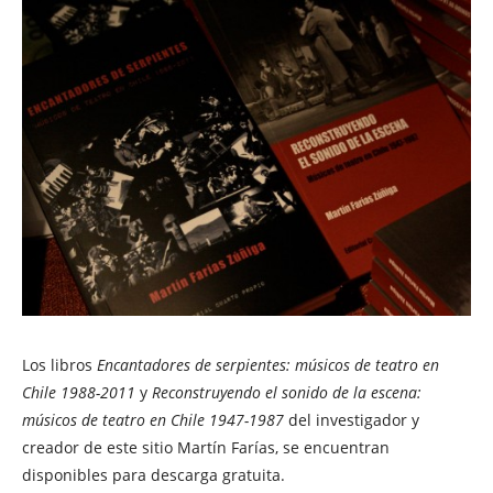
Los libros
Encantadores de serpientes: músicos de teatro en
Chile 1988-2011
y
Reconstruyendo el sonido de la escena:
músicos de teatro en Chile 1947-1987
del investigador y
creador de este sitio Martín Farías, se encuentran
disponibles para descarga gratuita.