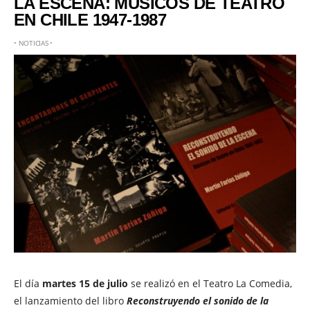
LA ESCENA: MÚSICOS DE TEATRO
EN CHILE 1947-1987
•
NOTICIAS
•
El día
martes 15 de julio
se realizó en el Teatro La Comedia,
el lanzamiento del libro
Reconstruyendo el sonido de la