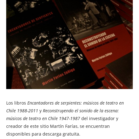
Los libros
Encantadores de serpientes: músicos de teatro en
Chile 1988-2011
y
Reconstruyendo el sonido de la escena:
músicos de teatro en Chile 1947-1987
del investigador y
creador de este sitio Martín Farías, se encuentran
disponibles para descarga gratuita.