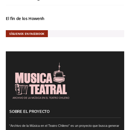
El fin de los Howenh
SÍGUENOS EN FACEBOOK
SOBRE EL PROYECTO
CCNA 200-125
, Cisco CCNA Cisco Certified Network Associate CCNA (v3.0)
Dump .
100-105 Answer
, Cisco ICND1 Answer, 100-105 Cisco Interconnecting
Cisco Networking Devices Part 1 (ICND1 v3.0) Answer .
“Archivo de la Música en el Teatro Chileno” es un proyecto que busca generar
Cisco 200-310
, CCDA