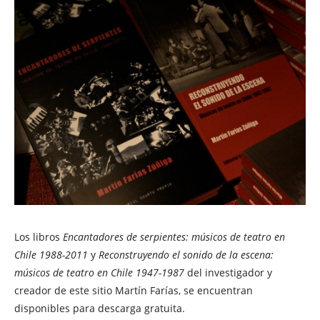
Los libros
Encantadores de serpientes: músicos de teatro en
Chile 1988-2011
y
Reconstruyendo el sonido de la escena:
músicos de teatro en Chile 1947-1987
del investigador y
creador de este sitio Martín Farías, se encuentran
disponibles para descarga gratuita.