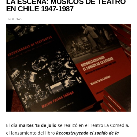
LA ESCENA: MÚSICOS DE TEATRO
EN CHILE 1947-1987
•
NOTICIAS
•
El día
martes 15 de julio
se realizó en el Teatro La Comedia,
el lanzamiento del libro
Reconstruyendo el sonido de la