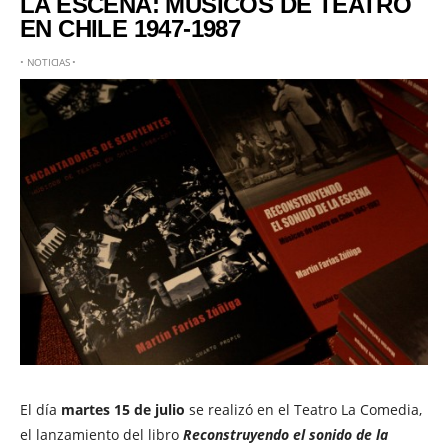
LA ESCENA: MÚSICOS DE TEATRO
EN CHILE 1947-1987
•
NOTICIAS
•
El día
martes 15 de julio
se realizó en el Teatro La Comedia,
el lanzamiento del libro
Reconstruyendo el sonido de la