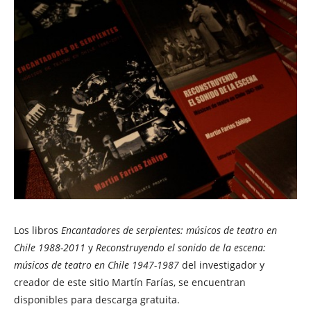
Los libros
Encantadores de serpientes: músicos de teatro en
Chile 1988-2011
y
Reconstruyendo el sonido de la escena:
músicos de teatro en Chile 1947-1987
del investigador y
creador de este sitio Martín Farías, se encuentran
disponibles para descarga gratuita.