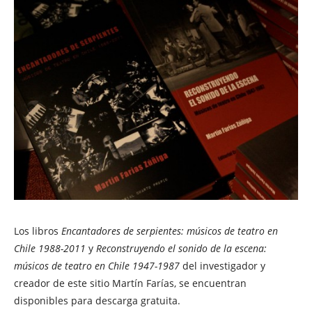
Los libros
Encantadores de serpientes: músicos de teatro en
Chile 1988-2011
y
Reconstruyendo el sonido de la escena:
músicos de teatro en Chile 1947-1987
del investigador y
creador de este sitio Martín Farías, se encuentran
disponibles para descarga gratuita.