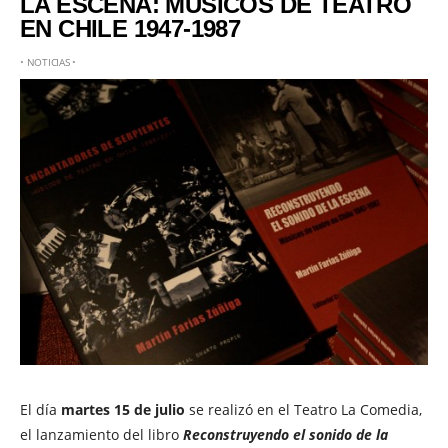
LA ESCENA: MÚSICOS DE TEATRO
EN CHILE 1947-1987
•
NOTICIAS
•
El día
martes 15 de julio
se realizó en el Teatro La Comedia,
el lanzamiento del libro
Reconstruyendo el sonido de la