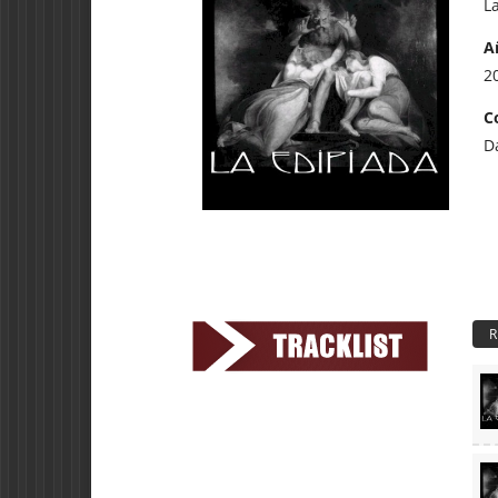
L
A
2
C
D