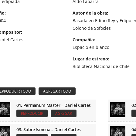
a edipiada
Aldo Labarra
ño:
Autor de la obra:
004
Basada en Edipo Rey y Edipo e
Colono de Sófocles
ompositor:
aniel Cartes
Compañía:
Espacio en blanco
Lugar de estreno:
Biblioteca Nacional de Chile
01. Permanum Master – Daniel Cartes
02
REPRODUCIR
AGREGAR
03. Sobre Ismena – Daniel Cartes
04