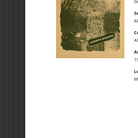
Gu
Se
A
C
A
A
1
L
M