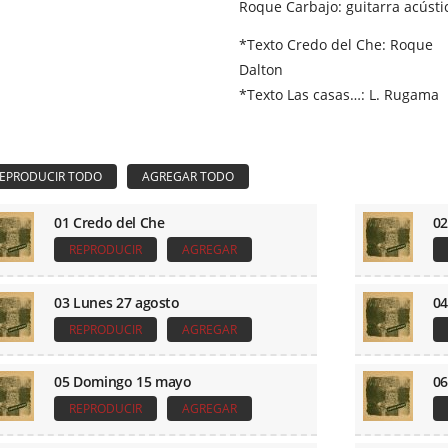
Roque Carbajo: guitarra acústi
*Texto Credo del Che: Roque
Dalton
*Texto Las casas…: L. Rugama
01 Credo del Che
02
REPRODUCIR
AGREGAR
03 Lunes 27 agosto
04
REPRODUCIR
AGREGAR
05 Domingo 15 mayo
06
REPRODUCIR
AGREGAR