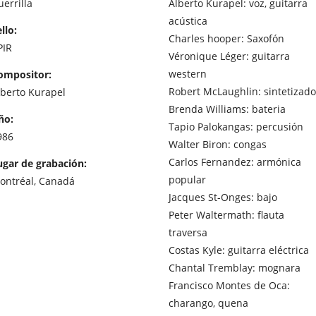
errilla
Alberto Kurapel: voz, guitarra
acústica
llo:
Charles hooper: Saxofón
PIR
Véronique Léger: guitarra
western
ompositor:
Robert McLaughlin: sintetizado
lberto Kurapel
Brenda Williams: bateria
ño:
Tapio Palokangas: percusión
986
Walter Biron: congas
Carlos Fernandez: armónica
ugar de grabación:
popular
ontréal, Canadá
Jacques St-Onges: bajo
Peter Waltermath: flauta
traversa
Costas Kyle: guitarra eléctrica
Chantal Tremblay: mognara
Francisco Montes de Oca:
charango, quena