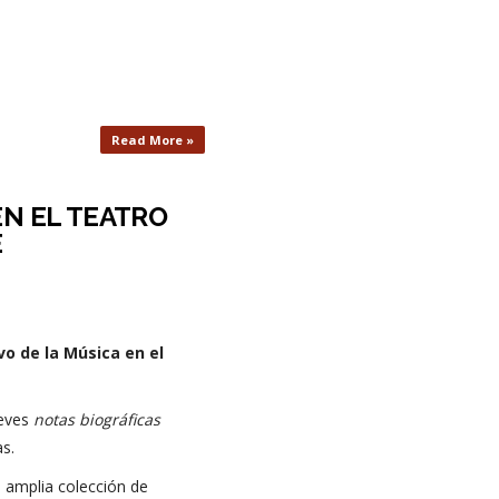
Read More »
EN EL TEATRO
E
vo de la Música en el
reves
notas biográficas
s.
 amplia colección de