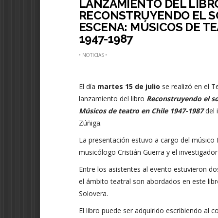
LANZAMIENTO DEL LIBR
RECONSTRUYENDO EL SO
ESCENA: MÚSICOS DE TE
1947-1987
•
NOTICIAS
•
El día
martes 15 de julio
se realizó en el T
lanzamiento del libro
Reconstruyendo el so
Músicos de teatro en Chile 1947-1987
del 
Zúñiga.
La presentación estuvo a cargo del músico M
musicólogo Cristián Guerra y el investigador t
Entre los asistentes al evento estuvieron d
el ámbito teatral son abordados en este libro:
Solovera.
El libro puede ser adquirido escribiendo al c