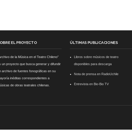
OBRE EL PROYECTO
ÚLTIMAS PUBLICACIONES
Archivo de la Música en el Teatro Chileno”
Libros sobre músicos de teatro
s un proyecto que busca generar y difundir
disponibles para descarga
n archivo de fuentes fonográficas en su
Nota de prensa en RadioUchile
ayoría inéditas correspondientes a
Entrevista en Bio-Bio TV
úsicas de obras teatrales chilenas.
rk Associate CCNA (v3.0) Dump .
100-105 Answer
, Cisco ICND1 Answer, 100-105 Cisco Inter
r Cisco Internetwork Solutions, Cisco 200-310 PDF .
Cisco CCDP 300-101
, 300-101 Imple
ing Cisco IP Telephony & Video, Part 2(CIPTV2) Exam Dump .
CCNA Collaboration 210-060
p, 210-260 Implementing Cisco Network Security Dump .
PMI PMP
, PMP PMP Project Mana
stems Security Professional PDF .
70-534
, Microsoft Specialist: Microsoft Azure 70-534 Exam,
als Dumps. .
2V0-621D Practice
, VMware VCP6-DCV Practice, 2V0-621D VMware Certified Prof