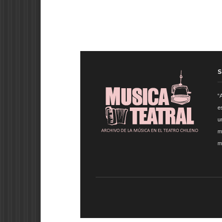
S
“
e
u
m
m
CCNA 200-125
, Cisco CCNA Cisco Certified Netwo
Answer .
Cisco 200-310
, CCDA 200-310 Designing fo
CCNP Collaboration 300-075 Exam Dump, Implement
Practice .
210-260 Dump
, Cisco CCNA Security Dum
Certification CISSP
, CISSP Certified Information Sy
F5 Certification 101 Application Delivery Fundament