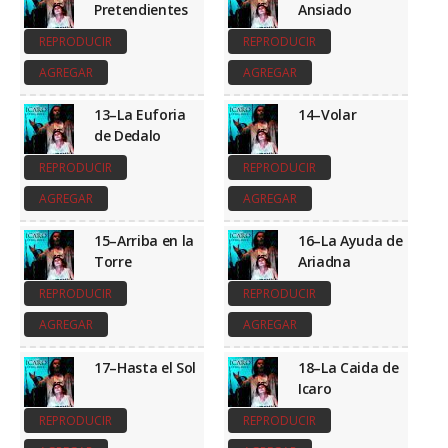
Pretendientes
Ansiado
REPRODUCIR
REPRODUCIR
AGREGAR
AGREGAR
13–La Euforia
14–Volar
de Dedalo
REPRODUCIR
REPRODUCIR
AGREGAR
AGREGAR
15–Arriba en la
16–La Ayuda de
Torre
Ariadna
REPRODUCIR
REPRODUCIR
AGREGAR
AGREGAR
17–Hasta el Sol
18–La Caida de
Icaro
REPRODUCIR
REPRODUCIR