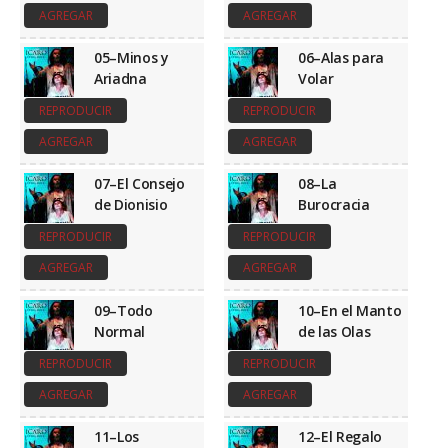
AGREGAR
AGREGAR
05–Minos y
06–Alas para
Ariadna
Volar
REPRODUCIR
REPRODUCIR
AGREGAR
AGREGAR
07–El Consejo
08–La
de Dionisio
Burocracia
REPRODUCIR
REPRODUCIR
AGREGAR
AGREGAR
09–Todo
10–En el Manto
Normal
de las Olas
REPRODUCIR
REPRODUCIR
AGREGAR
AGREGAR
11–Los
12–El Regalo