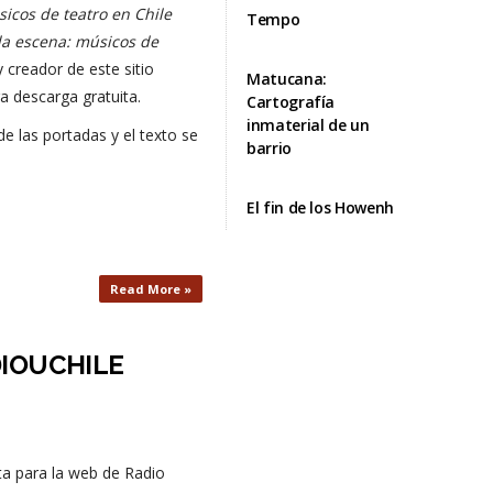
icos de teatro en Chile
Tempo
la escena: músicos de
y creador de este sitio
Matucana:
a descarga gratuita.
Cartografía
inmaterial de un
e las portadas y el texto se
barrio
El fin de los Howenh
Read More »
DIOUCHILE
ota para la web de Radio