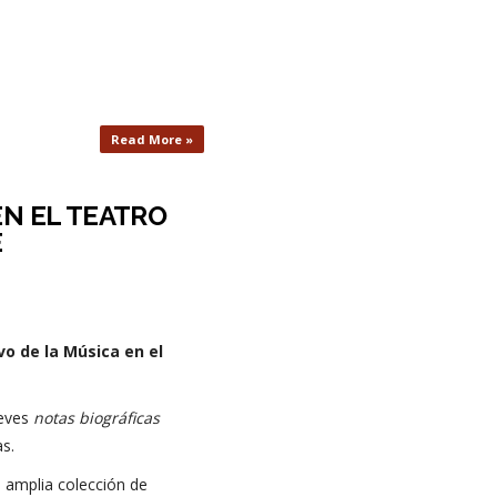
Read More »
EN EL TEATRO
E
vo de la Música en el
reves
notas biográficas
s.
 amplia colección de