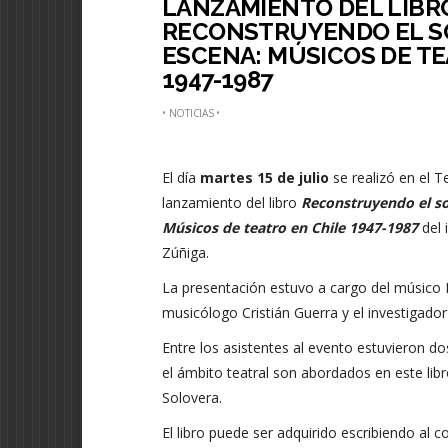
LANZAMIENTO DEL LIBR
RECONSTRUYENDO EL SO
ESCENA: MÚSICOS DE TE
1947-1987
•
NOTICIAS
•
El día
martes 15 de julio
se realizó en el T
lanzamiento del libro
Reconstruyendo el so
Músicos de teatro en Chile 1947-1987
del 
Zúñiga.
La presentación estuvo a cargo del músico M
musicólogo Cristián Guerra y el investigador t
Entre los asistentes al evento estuvieron d
el ámbito teatral son abordados en este libro:
Solovera.
El libro puede ser adquirido escribiendo al c