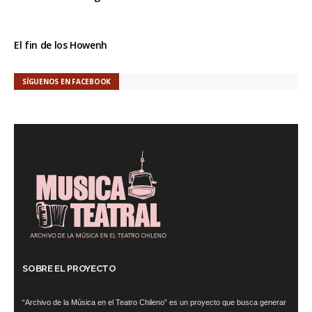
El fin de los Howenh
SÍGUENOS EN FACEBOOK
SOBRE EL PROYECTO
CCNA 200-125
, Cisco CCNA Cisco Certified Network Associate CCNA (v3.0)
Dump .
100-105 Answer
, Cisco ICND1 Answer, 100-105 Cisco Interconnecting
Cisco Networking Devices Part 1 (ICND1 v3.0) Answer .
“Archivo de la Música en el Teatro Chileno” es un proyecto que busca generar
Cisco 200-310
, CCDA