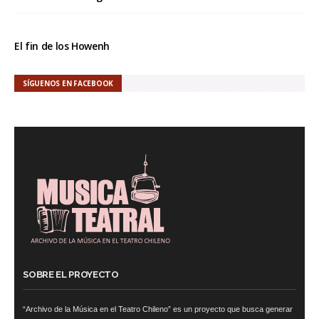
El fin de los Howenh
SÍGUENOS EN FACEBOOK
SOBRE EL PROYECTO
CCNA 200-125
, Cisco CCNA Cisco Certified Network Associate CCNA (v3.0)
Dump .
100-105 Answer
, Cisco ICND1 Answer, 100-105 Cisco Interconnecting
Cisco Networking Devices Part 1 (ICND1 v3.0) Answer .
“Archivo de la Música en el Teatro Chileno” es un proyecto que busca generar
Cisco 200-310
, CCDA